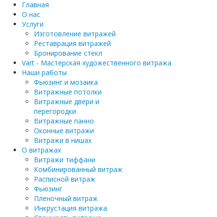
Главная
О нас
Услуги
Изготовление витражей
Реставрация витражей
Бронирование стекл
Vart - Мастерская художественного витража
Наши работы
Фьюзинг и мозаика
Витражные потолки
Витражные двери и
перегородки
Витражные панно
Оконные витражи
Витражи в нишах
О витражах
Витражи тиффани
Комбинированный витраж
Расписной витраж
Фьюзинг
Пленочный витраж
Инкрустация витража