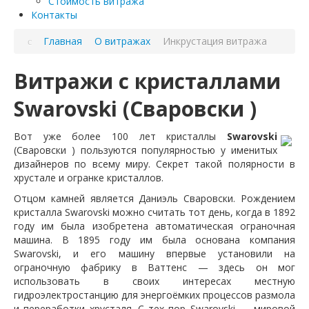
Стоимость витража
Контакты
Главная
О витражах
Инкрустация витража
Витражи с кристаллами
Swarovski (Сваровски )
Вот уже более 100 лет кристаллы
Swarovski
(Сваровски ) пользуются популярностью у именитых
дизайнеров по всему миру. Секрет такой полярности в
хрустале и огранке кристаллов.
Отцом камней является Даниэль Сваровски. Рождением
кристалла Swarovski можно считать тот день, когда в 1892
году им была изобретена автоматическая ограночная
машина. В 1895 году им была основана компания
Swarovski, и его машину впервые установили на
ограночную фабрику в Ваттенс — здесь он мог
использовать в своих интересах местную
гидроэлектростанцию для энергоёмких процессов размола
и переработки хрусталя. С тех пор Swarovski — мировой