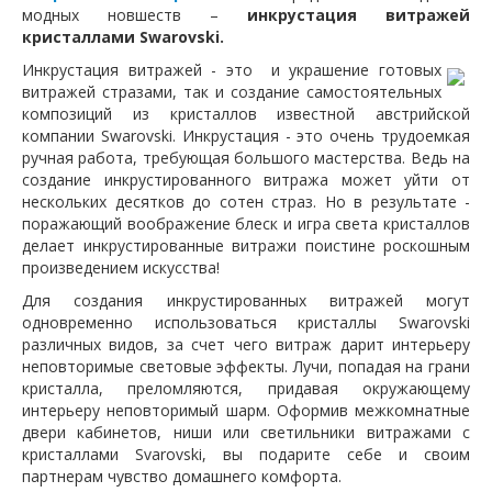
модных новшеств –
инкрустация витражей
кристаллами Swarovski.
Инкрустация витражей - это и украшение готовых
витражей стразами, так и создание самостоятельных
композиций из кристаллов известной австрийской
компании Swarovski. Инкрустация - это очень трудоемкая
ручная работа, требующая большого мастерства. Ведь на
создание инкрустированного витража может уйти от
нескольких десятков до сотен страз. Но в результате -
поражающий воображение блеск и игра света кристаллов
делает инкрустированные витражи поистине роскошным
произведением искусства!
Для создания инкрустированных витражей могут
одновременно использоваться кристаллы Swarovski
различных видов, за счет чего витраж дарит интерьеру
неповторимые световые эффекты. Лучи, попадая на грани
кристалла, преломляются, придавая окружающему
интерьеру неповторимый шарм. Оформив межкомнатные
двери кабинетов, ниши или светильники витражами с
кристаллами Svarovski, вы подарите себе и своим
партнерам чувство домашнего комфорта.