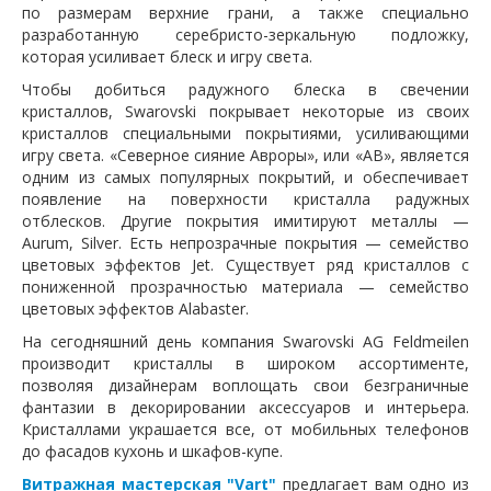
по размерам верхние грани, а также специально
разработанную серебристо-зеркальную подложку,
которая усиливает блеск и игру света.
Чтобы добиться радужного блеска в свечении
кристаллов, Swarovski покрывает некоторые из своих
кристаллов специальными покрытиями, усиливающими
игру света. «Северное сияние Авроры», или «AB», является
одним из самых популярных покрытий, и обеспечивает
появление на поверхности кристалла радужных
отблесков. Другие покрытия имитируют металлы —
Aurum, Silver. Есть непрозрачные покрытия — семейство
цветовых эффектов Jet. Существует ряд кристаллов с
пониженной прозрачностью материала — семейство
цветовых эффектов Alabaster.
На сегодняшний день компания Swarovski AG Feldmeilen
производит кристаллы в широком ассортименте,
позволяя дизайнерам воплощать свои безграничные
фантазии в декорировании аксессуаров и интерьера.
Кристаллами украшается все, от мобильных телефонов
до фасадов кухонь и шкафов-купе.
Витражная мастерская "Vart"
предлагает вам одно из