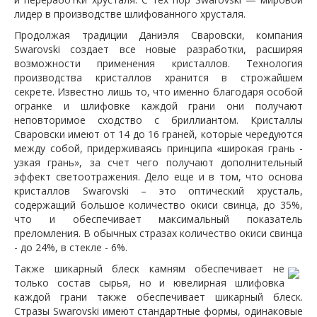
лидер в производстве шлифованного хрусталя.
Продолжая традиции Даниэля Сваровски, компания
Swarovski создает все новые разработки, расширяя
возможности применения кристаллов. Технология
производства кристаллов хранится в строжайшем
секрете. Известно лишь то, что именно благодаря особой
огранке и шлифовке каждой грани они получают
неповторимое сходство с бриллиантом. Кристаллы
Сваровски имеют от 14 до 16 граней, которые чередуются
между собой, придерживаясь принципа «широкая грань -
узкая грань», за счет чего получают дополнительный
эффект светоотражения. Дело еще и в том, что основа
кристаллов Swarovski – это оптический хрусталь,
содержащий большое количество окиси свинца, до 35%,
что и обеспечивает максимальный показатель
преломления. В обычных стразах количество окиси свинца
- до 24%, в стекле - 6%.
Также шикарный блеск камням обеспечивает не
только состав сырья, но и ювелирная шлифовка
каждой грани также обеспечивает шикарный блеск.
Стразы Swarovski имеют стандартные формы, одинаковые